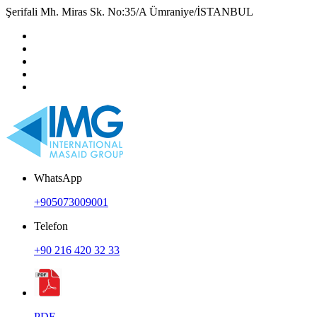
Şerifali Mh. Miras Sk. No:35/A Ümraniye/İSTANBUL
WhatsApp
+905073009001
Telefon
+90 216 420 32 33
PDF