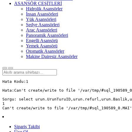
ASANSÖR ÇEŞİTLERİ
Hidrolik Asansörler
İnsan Asansörleri
Yük Asansörleri
Sedye Asansörleri
Araç Asansörleri
Panoramik Asansörleri
Engelli Asansörü
Yemek Asansörü
Otomatik Asansörler
Makine Dairesiz Asansörler
Hata Kodu:1

Hata:Can't create/write to file '/var/tmp/#sql_190589_0
Sorgu: select urun.UrunTuruID,urun.refurl,urun.Baslik,u
1

Can't create/write to file '/var/tmp/#sql_190589_0.MAI'
Sipariş Takibi
Üye Ol