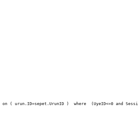
 on ( urun.ID=sepet.UrunID )  where  (UyeID<=0 and Sessi