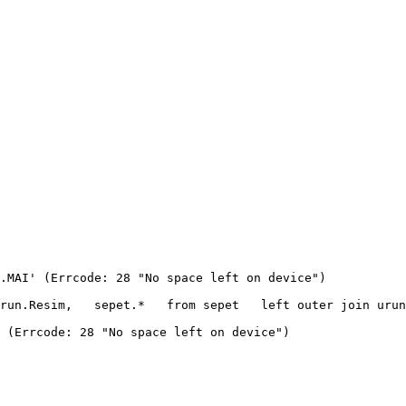
.MAI' (Errcode: 28 "No space left on device")

run.Resim,   sepet.*   from sepet   left outer join urun
 (Errcode: 28 "No space left on device")