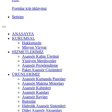
Formlar için tıklayınız
İletişim
ANASAYFA
KURUMSAL
Hakkımızda
Misyon Vizyon
HİZMETLERİMİZ
Asansör Kabin Üretimi
Yürüyen Merdivenler
Asansör Projelendirme
Paket Asansör Çözümleri
ÜRÜNLERİMİZ
Asansör Kumanda Panoları
Asansör Makina Motorları
Asansör Kabinleri
Asansör Kapıları
Asansör Rayları
Butonlar
Hidrolik Asansör Sistemleri
Diğer Asansör Aksamları