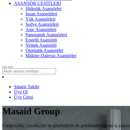
ASANSÖR ÇEŞİTLERİ
Hidrolik Asansörler
İnsan Asansörleri
Yük Asansörleri
Sedye Asansörleri
Araç Asansörleri
Panoramik Asansörleri
Engelli Asansörü
Yemek Asansörü
Otomatik Asansörler
Makine Dairesiz Asansörler
Sipariş Takibi
Üye Ol
Üye Girişi
Masaid
Group
Girişimcilik, yenilikçilik ve güvenilirlik ile şekillendirdiğimiz iş an