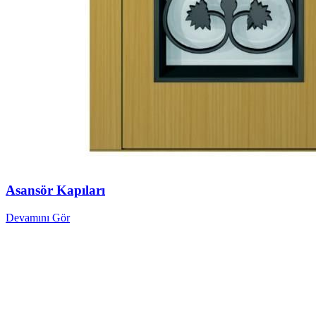
Asansör Kapıları
Devamını Gör