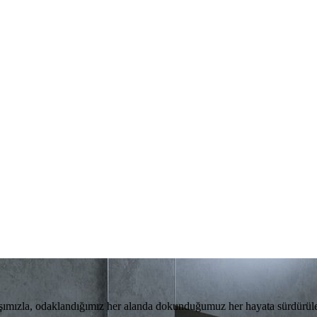
layışımızla, odaklandığımız her alanda dokunduğumuz her hayata sürdürüle