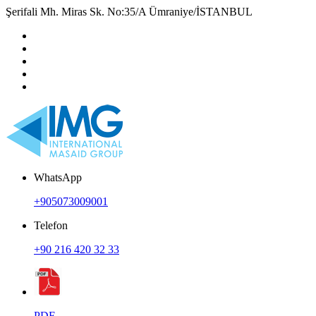
Şerifali Mh. Miras Sk. No:35/A Ümraniye/İSTANBUL
WhatsApp
+905073009001
Telefon
+90 216 420 32 33
PDF