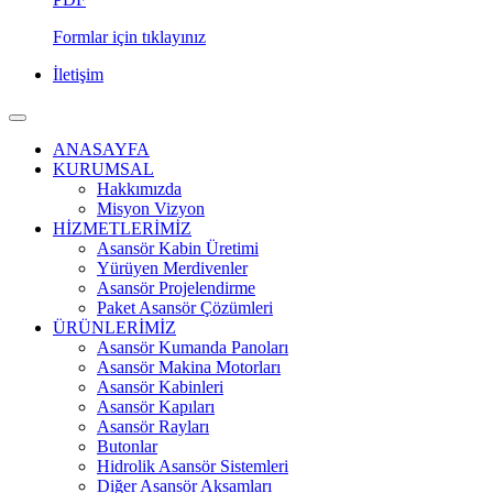
Formlar için tıklayınız
İletişim
ANASAYFA
KURUMSAL
Hakkımızda
Misyon Vizyon
HİZMETLERİMİZ
Asansör Kabin Üretimi
Yürüyen Merdivenler
Asansör Projelendirme
Paket Asansör Çözümleri
ÜRÜNLERİMİZ
Asansör Kumanda Panoları
Asansör Makina Motorları
Asansör Kabinleri
Asansör Kapıları
Asansör Rayları
Butonlar
Hidrolik Asansör Sistemleri
Diğer Asansör Aksamları