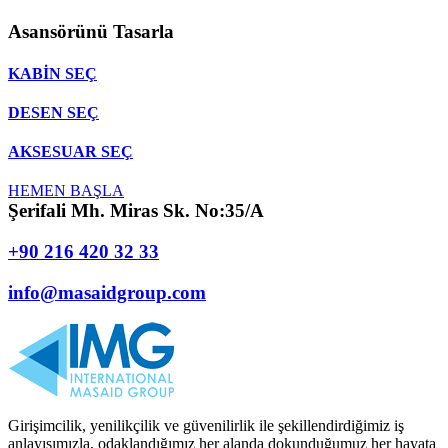
Asansörünü
Tasarla
KABİN
SEÇ
DESEN
SEÇ
AKSESUAR
SEÇ
HEMEN BAŞLA
Şerifali Mh. Miras Sk. No:35/A
+90 216 420 32 33
info@masaidgroup.com
Girişimcilik, yenilikçilik ve güvenilirlik ile şekillendirdiğimiz iş
anlayışımızla, odaklandığımız her alanda dokunduğumuz her hayata