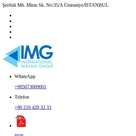
Şerifali Mh. Miras Sk. No:35/A Ümraniye/İSTANBUL
WhatsApp
+905073009001
Telefon
+90 216 420 32 33
PDF